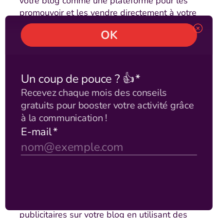
votre blog comme une plateforme pour les
promouvoir et les vendre directement à votre
audience. Créez des pages de produits
détaillées, utilisez des call-to-action
convaincants et offrez des promotions spéciales
pour encourager les achats.
Vente de liens / articles sponsorisés:
Collaborer
avec des marques et des entreprises pour
publier du contenu sponsorisé ou inclure des
liens promotionnels dans vos articles de blog
peut être une source de revenus
supplémentaire. Veillez à conserver
l'authenticité et la transparence en indiquant
clairement lorsque vous publiez du contenu
sponsorisé.
Affichage publicitaire:
Intégrez des annonces
publicitaires sur votre blog en utilisant des