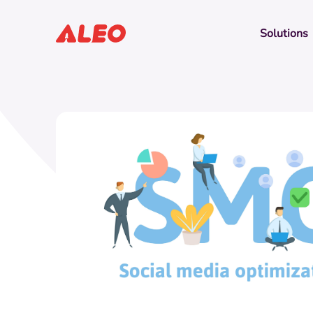
Solutions
Nos études de cas
Découvrez comment les of
l’activité de milliers d'aut
Le Repère
Se démarquer grâce à une
identité visuelle à son image.