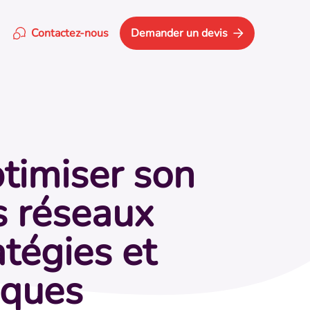
Contactez-nous
Demander un devis
Google
umière de la concurrence.
nages
rts imprimés
rs à votre image.
imiser son
e fiche Google
tion de votre fiche
s réseaux
.
n
atégies et
iques