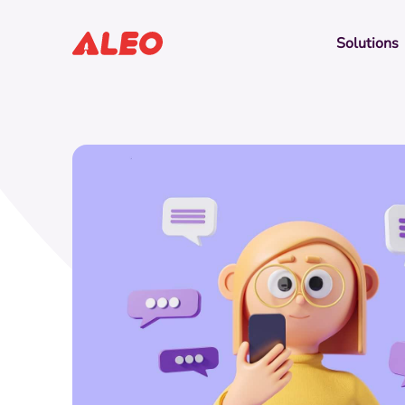
Solutions
Nos études de cas
Découvrez comment les of
l’activité de milliers d'aut
Le Repère
Se démarquer grâce à une
identité visuelle à son image.