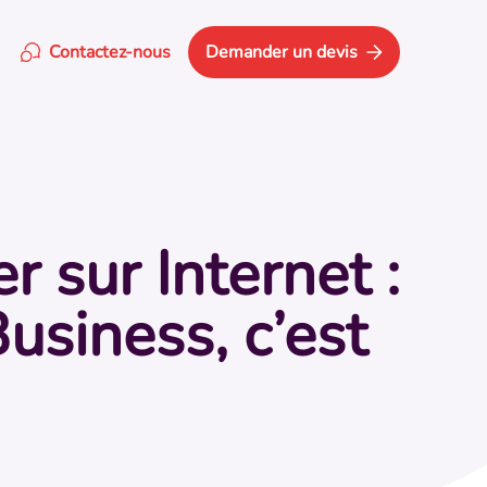
Contactez-nous
Demander un devis
Google
umière de la concurrence.
nages
rts imprimés
rs à votre image.
sur Internet :
e fiche Google
tion de votre fiche
siness, c’est
.
n